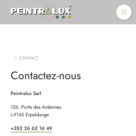
Accueil
Peintralux
CONTACT
Services
Contactez-nous
Projets & actualités
Peintralux Sarl
Contact
126, Porte des Ardennes
L-9145 Erpeldange
Fr
De
+352 26 62 16 49