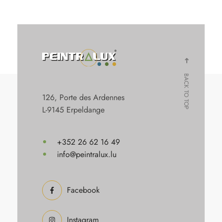
BACK TO TOP
126, Porte des Ardennes
L-9145 Erpeldange
+352 26 62 16 49
info@peintralux.lu
Facebook
Instagram